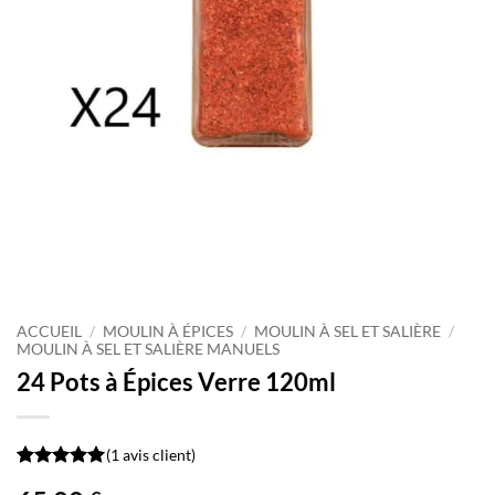
ACCUEIL
/
MOULIN À ÉPICES
/
MOULIN À SEL ET SALIÈRE
/
MOULIN À SEL ET SALIÈRE MANUELS
24 Pots à Épices Verre 120ml
(
1
avis client)
Noté
1
5
sur