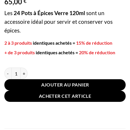
65,00
€
5 basé sur
notation
client
Les
24 Pots à Épices Verre 120ml
sont un
accessoire idéal pour servir et conserver vos
épices.
2 à 3 produits
identiques achetés
=
15% de réduction
+ de 3 produits
identiques achetés
=
20% de réduction
quantité de 24 Pots à Épices Verre 120ml
AJOUTER AU PANIER
ACHETER CET ARTICLE