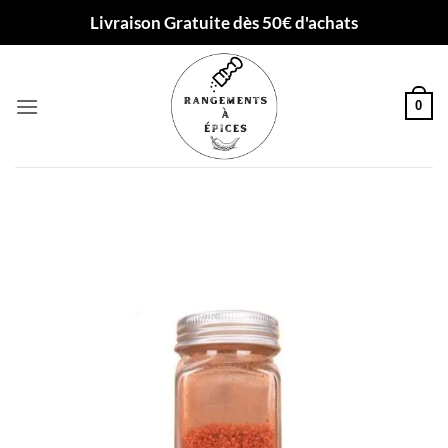
Passer
Livraison Gratuite dès 50€ d'achats
au
contenu
0