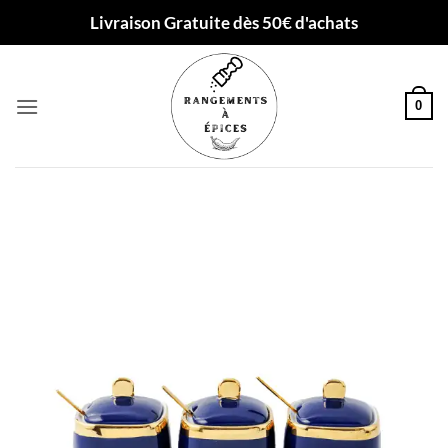
Passer
Livraison Gratuite dès 50€ d'achats
au
contenu
0