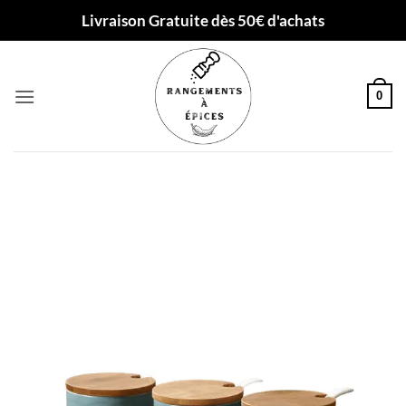
Passer
Livraison Gratuite dès 50€ d'achats
au
contenu
0