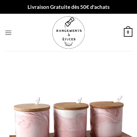
Passer
Livraison Gratuite dès 50€ d'achats
au
contenu
0