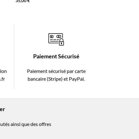
35,00
€
35,00
€
Paiement Sécurisé
tion
Paiement sécurisé par carte
.fr
bancaire (Stripe) et PayPal.
ter
utés ainsi que des offres
!