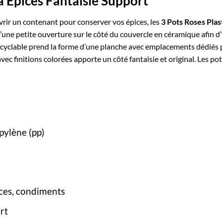
à Épices Fantaisie Support
ir un contenant pour conserver vos épices, les
3 Pots Roses Plas
d’une petite ouverture sur le côté du couvercle en céramique afin d’y 
recyclable prend la forme d’une planche avec emplacements dédiés 
c finitions colorées apporte un côté fantaisie et original. Les po
opylène
(pp)
pices, condiments
rt