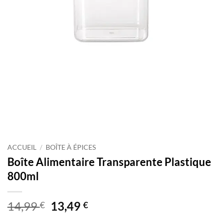
ACCUEIL
/
BOÎTE À ÉPICES
Boîte Alimentaire Transparente Plastique
800ml
Le
Le
14,99
13,49
€
€
prix
prix