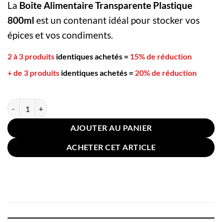
La
Boîte Alimentaire Transparente Plastique
initial
actuel
était :
est :
800ml
est un contenant idéal pour stocker vos
14,99 €.
13,49 €.
épices et vos condiments.
2 à 3 produits
identiques achetés
=
15% de réduction
+ de 3 produits
identiques achetés
=
20% de réduction
quantité de Boîte Alimentaire Transparente Plastique 800ml
AJOUTER AU PANIER
ACHETER CET ARTICLE