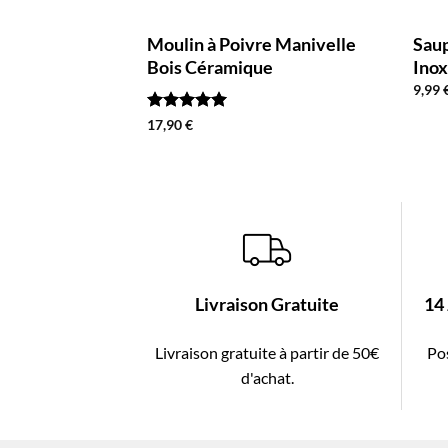
Moulin à Poivre Manivelle
Saup
Bois Céramique
Ino
9,99
Note
5
sur
17,90
€
5
Livraison Gratuite
14
Livraison gratuite à partir de 50€
Pos
d'achat.