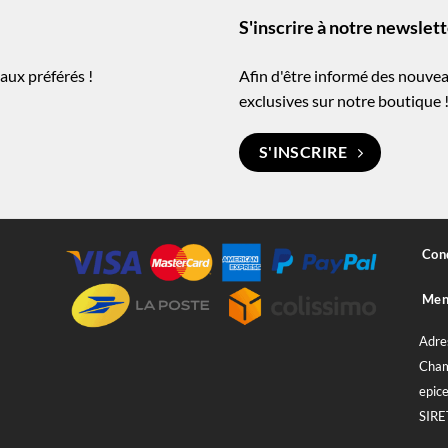
S'inscrire à notre newslet
aux préférés !
Afin d'être informé des nouvea
exclusives sur notre boutique 
S'INSCRIRE
Cond
Ment
Adre
Cham
epice
SIRE