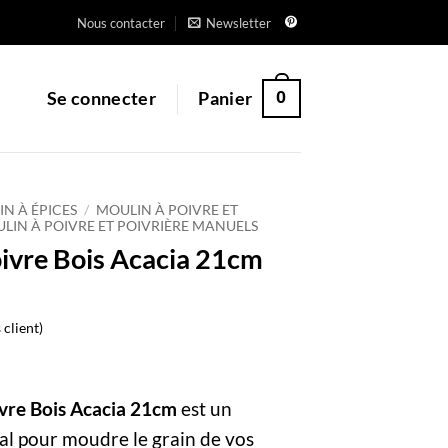
Nous contacter
Newsletter
0
Se connecter
Panier
N À ÉPICES
/
MOULIN À POIVRE ET
LIN À POIVRE ET POIVRIÈRE MANUELS
ivre Bois Acacia 21cm
 client)
vre Bois Acacia 21cm
est un
al pour moudre le grain de vos