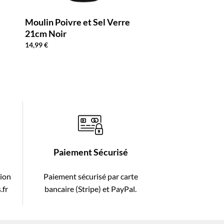
Moulin Poivre et Sel Verre
Lot 3 Salières Po
21cm Noir
Inox
14,99
€
16,90
€
Paiement Sécurisé
tion
Paiement sécurisé par carte
.fr
bancaire (Stripe) et PayPal.