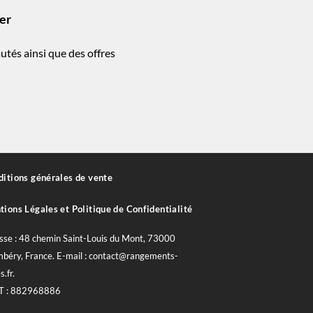
ter
utés ainsi que des offres
!
itions générales de vente
ions Légales et Politique de Confidentialité
sse : 48 chemin Saint-Louis du Mont, 73000
béry, France. E-mail : contact@rangements-
s.fr.
T : 882968886