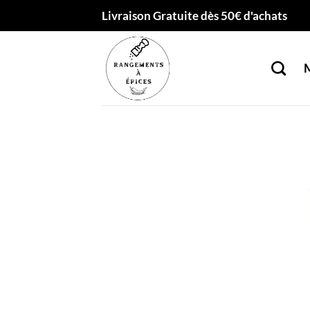
Passer
Livraison Gratuite dès 50€ d'achats
au
contenu