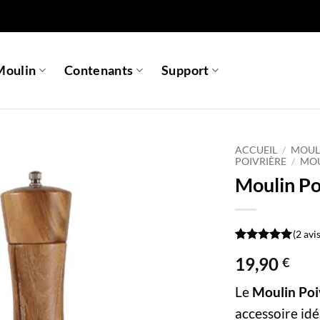
Moulin
Contenants
Support
ACCUEIL
/
MOULI
POIVRIÈRE
/
MOU
Moulin Po
(
2
avis
Noté
2
5
sur
19,90
€
5 basé sur
notations
client
Le
Moulin Poi
accessoire idé