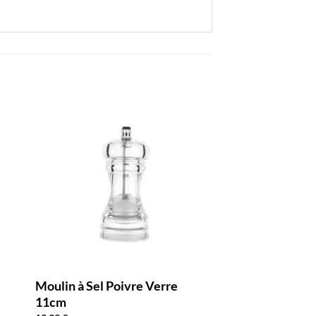
Moulin à Sel Poivre Verre
Moulin à Poivre
11cm
Noir