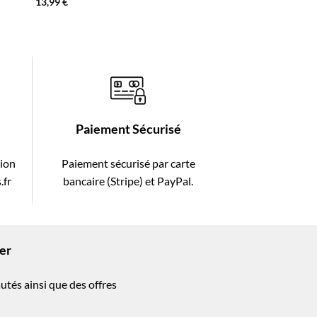
13,99
€
17,90
€
Paiement Sécurisé
tion
Paiement sécurisé par carte
.fr
bancaire (Stripe) et PayPal.
ter
utés ainsi que des offres
!