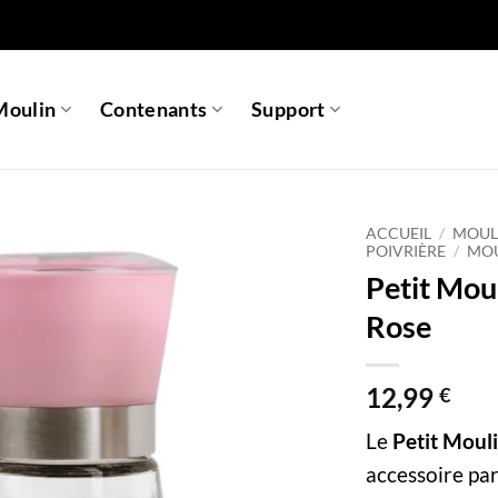
Moulin
Contenants
Support
ACCUEIL
/
MOULI
POIVRIÈRE
/
MOU
Petit Mou
Rose
12,99
€
Le
Petit Moul
accessoire par