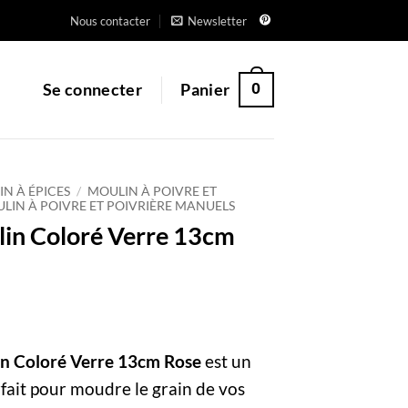
Nous contacter
Newsletter
0
Se connecter
Panier
N À ÉPICES
/
MOULIN À POIVRE ET
LIN À POIVRE ET POIVRIÈRE MANUELS
lin Coloré Verre 13cm
in Coloré Verre 13cm Rose
est un
fait pour moudre le grain de vos