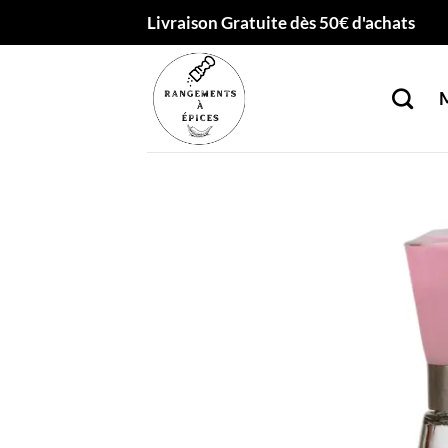
Passer
Livraison Gratuite dès 50€ d'achats
au
contenu