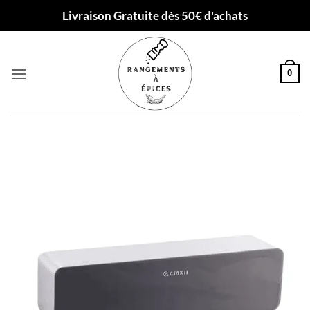
Passer
Livraison Gratuite dès 50€ d'achats
au
contenu
0