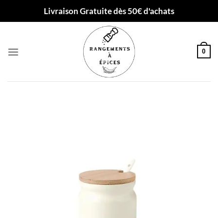
Passer
Livraison Gratuite dès 50€ d'achats
au
contenu
0