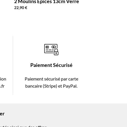
2 Moulins Épices 13cm Verre
Saupoudreuse Se
Inox 9cm
22,90
€
9,99
€
Paiement Sécurisé
tion
Paiement sécurisé par carte
.fr
bancaire (Stripe) et PayPal.
ter