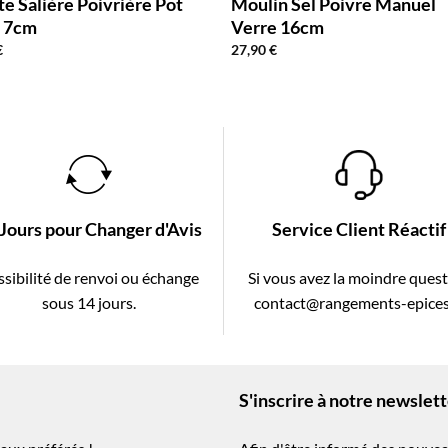
te Salière Poivrière Pot
Moulin Sel Poivre Manuel
x 7cm
Verre 16cm
€
27,90
€
 Jours pour Changer d'Avis
Service Client Réactif
sibilité de renvoi ou échange
Si vous avez la moindre ques
sous 14 jours.
contact@rangements-epices
S'inscrire à notre newslet