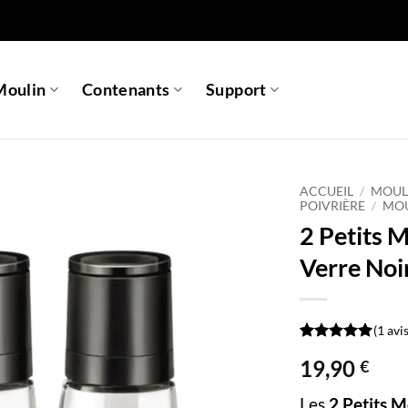
Moulin
Contenants
Support
ACCUEIL
/
MOULI
POIVRIÈRE
/
MOU
2 Petits 
Verre Noi
(
1
avis
Noté
1
5
sur
19,90
€
5 basé sur
notation
client
Les
2 Petits M