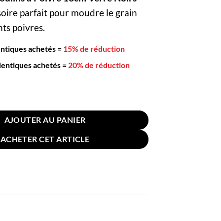
oire parfait pour moudre le grain
nts poivres.
entiques achetés
=
15% de réduction
dentiques achetés
=
20% de réduction
ts Moulins à Poivre 13cm Verre Noirs
AJOUTER AU PANIER
ACHETER CET ARTICLE