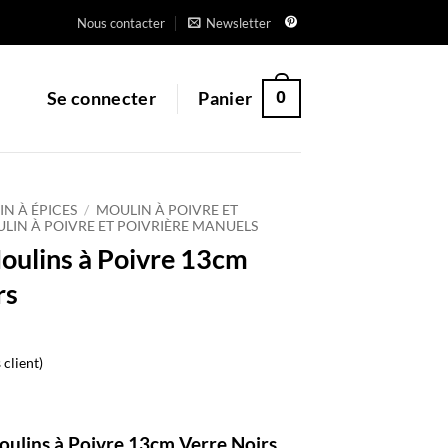
Nous contacter
Newsletter
0
Se connecter
Panier
N À ÉPICES
/
MOULIN À POIVRE ET
LIN À POIVRE ET POIVRIÈRE MANUELS
Moulins à Poivre 13cm
rs
 client)
oulins à Poivre 13cm Verre Noirs