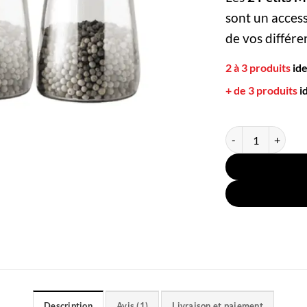
sont un access
de vos différe
2 à 3 produits
id
+ de 3 produits
i
quantité de 2 Peti
Description
Avis (1)
Livraison et paiement