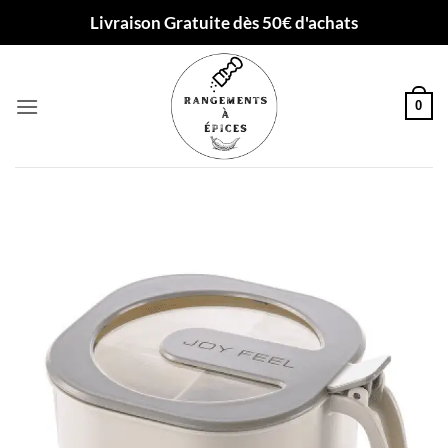
Passer
Livraison Gratuite dès 50€ d'achats
au
contenu
0