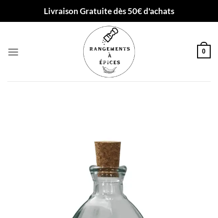
Passer
Livraison Gratuite dès 50€ d'achats
au
contenu
0