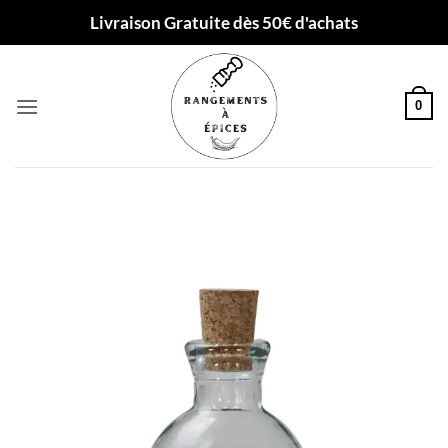
Passer
Livraison Gratuite dès 50€ d'achats
au
contenu
0