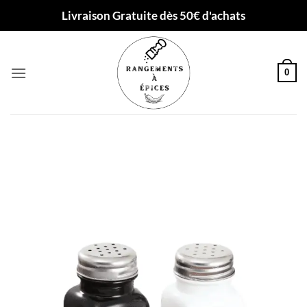
Passer
Livraison Gratuite dès 50€ d'achats
au
contenu
0