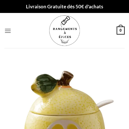
Passer
Livraison Gratuite dès 50€ d'achats
au
contenu
0